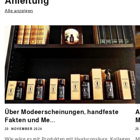
Anleitung
Alle anzeigen
Über Modeerscheinungen, handfeste
A
Fakten und Me...
M
20. NOVEMBER 2024
25
Wie wäre es mit Produkten mit Hyaluronsäure, Kollagen,
M