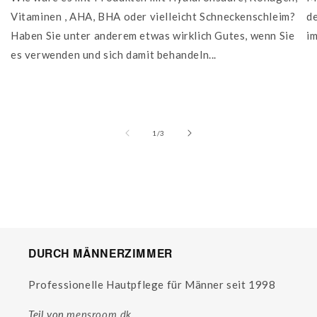
Vitaminen , AHA, BHA oder vielleicht Schneckenschleim?
d
Haben Sie unter anderem etwas wirklich Gutes, wenn Sie
im
es verwenden und sich damit behandeln...
von
1
/
3
DURCH MÄNNERZIMMER
Professionelle Hautpflege für Männer seit 1998
Teil von
mensroom.dk