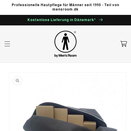
Direkt
Professionelle Hautpflege für Männer seit 1998 - Teil von
zum
mensroom.dk
Inhalt
Kostenlose Lieferung in Dänemark*
Warenko
oduktinformationen
ringen