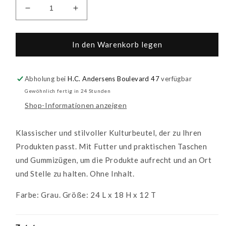
Verringere
Erhöhe
die
die
Menge
Menge
für
für
In den Warenkorb legen
Kulturbeutel
Kulturbeutel
Abholung bei
H.C. Andersens Boulevard 47
verfügbar
Gewöhnlich fertig in 24 Stunden
Shop-Informationen anzeigen
Klassischer und stilvoller Kulturbeutel, der zu Ihren
Produkten passt. Mit Futter und praktischen Taschen
und Gummizügen, um die Produkte aufrecht und an Ort
und Stelle zu halten. Ohne Inhalt.
Farbe: Grau. Größe: 24 L x 18 H x 12 T