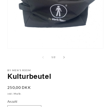
Medien
1
in
von
1
/
2
Modal
öffnen
BY MEN'S ROOM
Kulturbeutel
Normaler
250,00 DKK
Preis
inkl. MwSt.
Anzahl