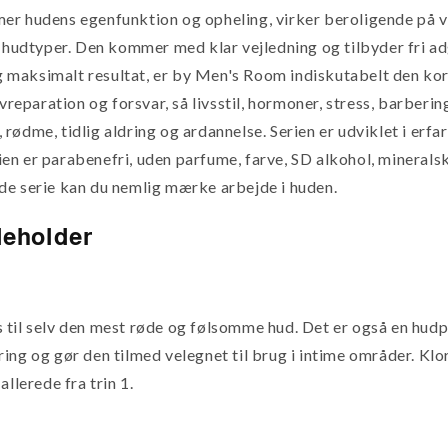
er hudens egenfunktion og opheling, virker beroligende på væ
e hudtyper. Den kommer med klar vejledning og tilbyder fri ad
maksimalt resultat, er by Men's Room indiskutabelt den kort
vreparation og forsvar, så livsstil, hormoner, stress, barberin
rødme, tidlig aldring og ardannelse. Serien er udviklet i erf
 er parabenefri, uden parfume, farve, SD alkohol, mineralske 
de serie kan du nemlig mærke arbejde i huden.
deholder
 til selv den mest røde og følsomme hud. Det er også en hud
ing og gør den tilmed velegnet til brug i intime områder. Kl
llerede fra trin 1.