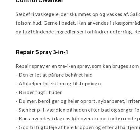
Control Cleanser
Sæbefri vaskegele, der skummes op og vaskes af. Salic
følsom hud. Gerne i badet. Kan anvendes i skægområde
og fugtbindende ingredienser forhindrer udtørring. Rens
Repair Spray 3-in-1
Repair spray er en tre-i-en spray, som kan bruges som
- Den er let at påføre behåret hud
- Afhjælper infektion og tilstopninger
- Binder fugt i huden
- Dulmer, beroliger og heler oprørt, nybarberet, irrit
- Sænker pH-værdien på huden efter bad og sørger fo
- Kan anvendes i dagens løb over creme i udtørrende pe
- God til fugtpleje af hele kroppen og efter al hårfjern