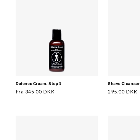
Defence Cream, Step 3
Shave Cleanser,
Normalpris
Fra 345,00 DKK
Normalpris
295,00 DKK