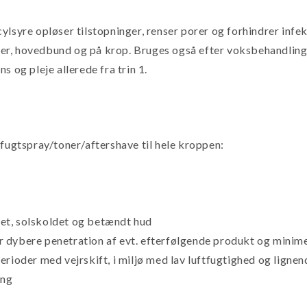
ylsyre opløser tilstopninger, renser porer og forhindrer inf
r, hovedbund og på krop. Bruges også efter voksbehandling f
 og pleje allerede fra trin 1.
 fugtspray/toner/aftershave til hele kroppen:
eret, solskoldet og betændt hud
r dybere penetration af evt. efterfølgende produkt og mini
rioder med vejrskift, i miljø med lav luftfugtighed og lignen
ing