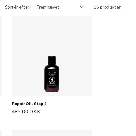
Sortér efter:
16 produkter
Repair Oil, Step 3
Normalpris
485,00 DKK