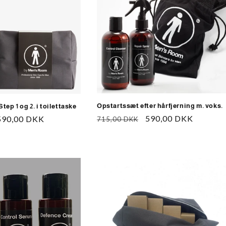
Opstartssæt efter hårfjerning m. voks.
tep 1 og 2. i toilettaske
Normalpris
Udsalgspris
590,00 DKK
Udsalgspris
590,00 DKK
715,00 DKK