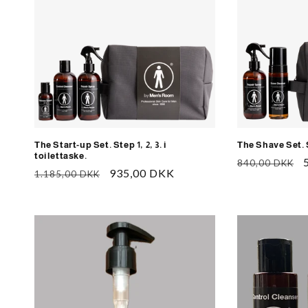
The Start-up Set. Step 1, 2, 3. i
The Shave Set. S
toilettaske.
Normalpris
840,00 DKK
Normalpris
Udsalgspris
935,00 DKK
1.185,00 DKK