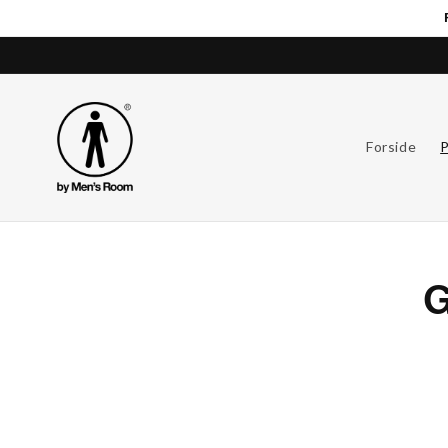
Gå til
indhold
Forside
P
G