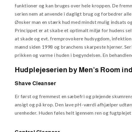
funktioner og kan bruges over hele kroppen. De fremm
serien nem at anvende i dagligt brug og forbedrer all
Ønsker man en stærk hud med mindst mulig indsats og 
Princippet er at skabe et optimalt miljø for hudens sel
at skade og evt. fremprovokere hudsygdom, infektion, 
mænd siden 1998 og branchens skarpeste hjerner. Serien
prikken og varme i huden i begyndelsen. En behandlen
Hudplejeserien by Men’s Room in
Shave Cleanser
Er først og fremmest en sæbefri og plejende skumrens
ansigt og på krop. Den lave pH-værdi afhjælper udtørr
urenheder. Huden føles helt igennem ren og fugtplejet a