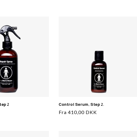
tep 2
Control Serum, Step 2.
Normalpris
Fra 410,00 DKK