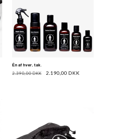
Én af hver, tak.
Normalpris
Udsalgspris
2.190,00 DKK
2.390,00 DKK