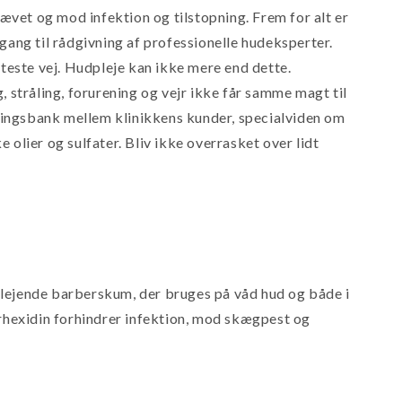
vet og mod infektion og tilstopning. Frem for alt er
gang til rådgivning af professionelle hudeksperter.
este vej. Hudpleje kan ikke mere end dette.
g, stråling, forurening og vejr ikke får samme magt til
aringsbank mellem klinikkens kunder, specialviden om
olier og sulfater. Bliv ikke overrasket over lidt
plejende barberskum, der bruges på våd hud og både i
orhexidin forhindrer infektion, mod skægpest og