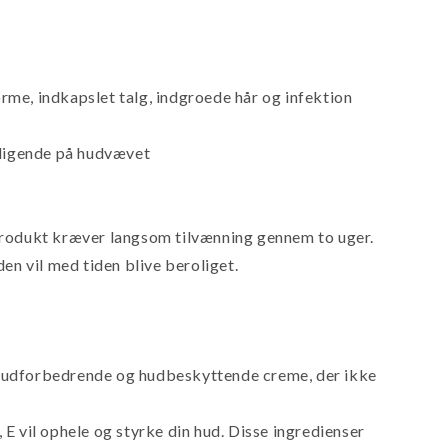
orme, indkapslet talg, indgroede hår og infektion
oligende på hudvævet
 produkt kræver langsom tilvænning gennem to uger.
en vil med tiden blive beroliget.
 hudforbedrende og hudbeskyttende creme, der ikke
E vil ophele og styrke din hud. Disse ingredienser