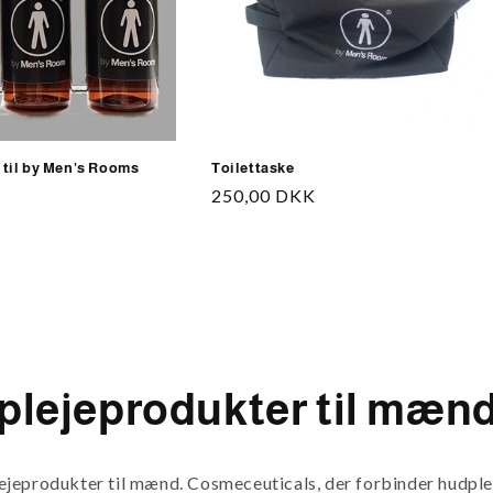
Toilettaske
 til by Men's Rooms
Normalpris
250,00 DKK
plejeprodukter til mæn
eprodukter til mænd. Cosmeceuticals, der forbinder hudpleje