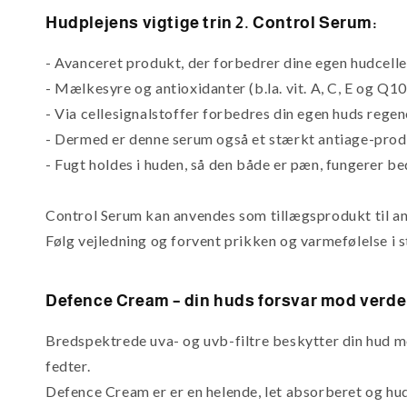
Hudplejens vigtige trin 2. Control Serum:
- Avanceret produkt, der forbedrer dine egen hudcelle
- Mælkesyre og antioxidanter (b.la. vit. A, C, E og Q1
- Via cellesignalstoffer forbedres din egen huds regen
- Dermed er denne serum også et stærkt antiage-pro
- Fugt holdes i huden, så den både er pæn, fungerer be
Control Serum kan anvendes som tillægsprodukt til an
Følg vejledning og forvent prikken og varmefølelse i 
Defence Cream – din huds forsvar mod verd
Bredspektrede uva- og uvb-filtre beskytter din hud 
fedter.
Defence Cream er er en helende, let absorberet og hud