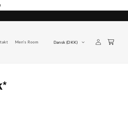
k
Log
Indkøbskurv
takt
Men's Room
Dansk (DKK)
ind
k*