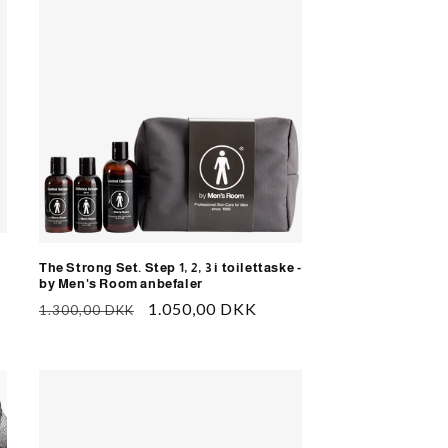
The Strong Set. Step 1, 2, 3 i toilettaske -
by Men's Room anbefaler
Normalpris
Udsalgspris
1.050,00 DKK
1.300,00 DKK